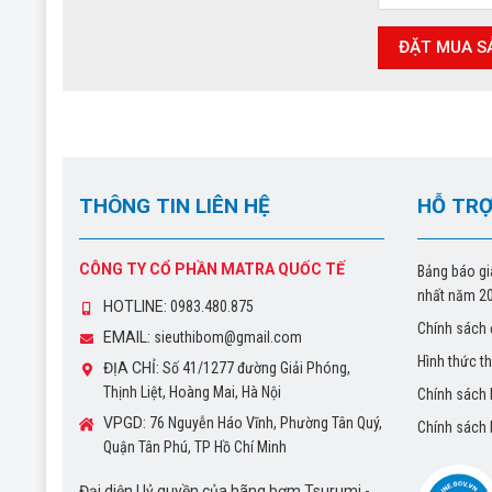
THÔNG TIN LIÊN HỆ
HỖ TRỢ
CÔNG TY CỔ PHẦN MATRA QUỐC TẾ
Bảng báo gi
nhất năm 2
HOTLINE:
0983.480.875
Chính sách 
EMAIL:
sieuthibom@gmail.com
Hình thức t
ĐỊA CHỈ:
Số 41/1277 đường Giải Phóng,
Thịnh Liệt, Hoàng Mai, Hà Nội
Chính sách
VPGD:
76 Nguyễn Háo Vĩnh, Phường Tân Quý,
Chính sách
Quận Tân Phú, TP Hồ Chí Minh
Đại diện Uỷ quyền của hãng bơm Tsurumi -