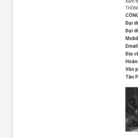
Xem t
THÔNG
CÔNG
Đại d
Đại d
Mobil
Emai
Địa c
Hoàng
Văn 
Tân P