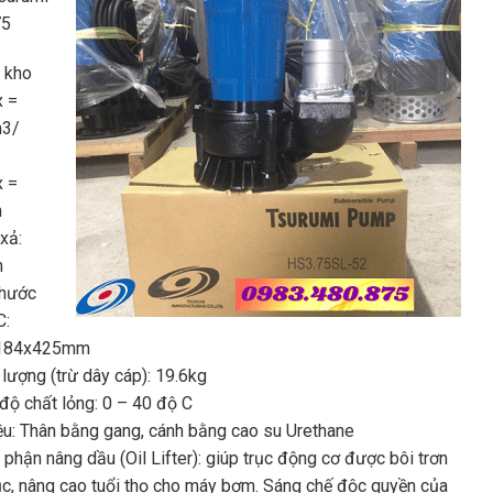
75
i kho
 =
m3/
 =
m
xả:
m
thước
C:
184x425mm
 lượng (trừ dây cáp): 19.6kg
 độ chất lỏng: 0 – 40 độ C
iệu: Thân bằng gang, cánh bằng cao su Urethane
 phận nâng dầu (Oil Lifter): giúp trục động cơ được bôi trơn
tục, nâng cao tuổi thọ cho máy bơm. Sáng chế độc quyền của