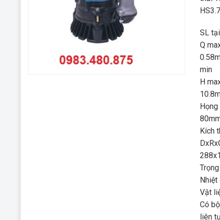
HS3.
SL tạ
Q max
0.58
min
H max
10.8
Họng 
80m
Kích 
DxRx
288x
Trọng
Nhiệt
Vật l
Có bộ
liên 