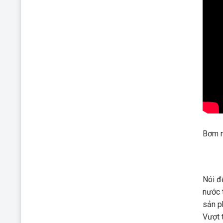
Bơm n
Nói đ
nước 
sản p
Vượt t