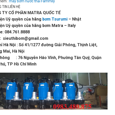
hêm :
máy bơm nước thải Fammily
 TIN LIÊN HỆ
 TY CỔ PHẦN MATRA QUỐC TẾ
iện Uỷ quyền của hãng
bơm Tsurumi
– Nhật
iện Uỷ quyền của hãng bơm Matra – Italy
e: 084.761.8888
l: sieuthibom@gmail.com
hỉ Hà Nội : Số 41/1277 đường Giải Phóng, Thịnh Liệt,
 Mai, Hà Nội
phòng : 76 Nguyễn Háo Vĩnh, Phường Tân Quý, Quận
hú, TP Hồ Chí Minh