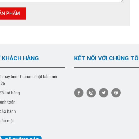
 KHÁCH HÀNG
KẾT NỐI VỚI CHÚNG TÔ
á máy bơm Tsurumi nhật bản mới
026
đổi trả hàng
hanh toán
 bảo hành
 bảo mật