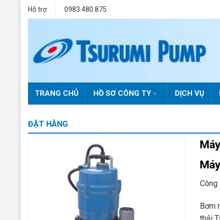
Skip
Hỗ trợ
0983.480.875
to
content
TRANG CHỦ
HỒ SƠ CÔNG TY
DỊCH VỤ
ĐẶT HÀNG
Máy
Máy
Công 
Bơm 
thải 