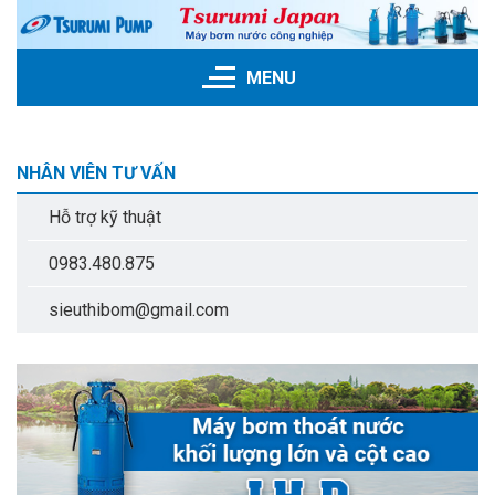
Skip
to
content
MENU
NHÂN VIÊN TƯ VẤN
Hỗ trợ kỹ thuật
0983.480.875
sieuthibom@gmail.com