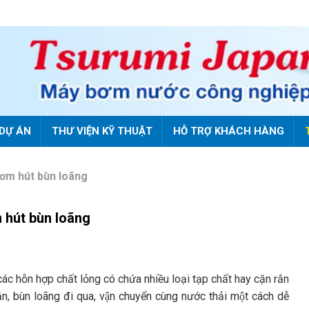
DỰ ÁN
THƯ VIỆN KỸ THUẬT
HỖ TRỢ KHÁCH HÀNG
ơm hút bùn loãng
 hút bùn loãng
ác hỗn hợp chất lỏng có chứa nhiều loại tạp chất hay cặn rắn
ắn, bùn loãng đi qua, vận chuyển cùng nước thải một cách dễ