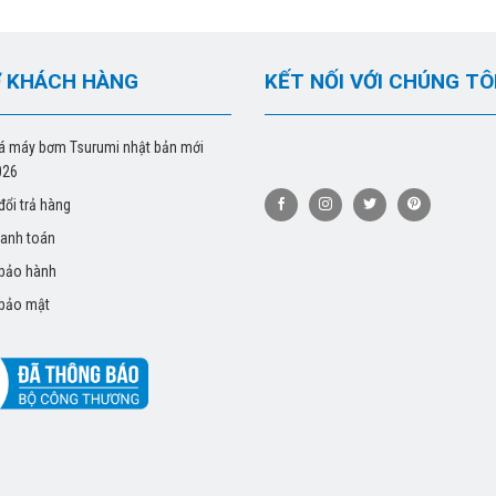
 KHÁCH HÀNG
KẾT NỐI VỚI CHÚNG TÔ
á máy bơm Tsurumi nhật bản mới
026
đổi trả hàng
hanh toán
 bảo hành
 bảo mật