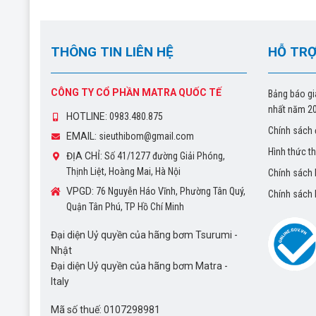
THÔNG TIN LIÊN HỆ
HỖ TRỢ
CÔNG TY CỔ PHẦN MATRA QUỐC TẾ
Bảng báo gi
nhất năm 2
HOTLINE:
0983.480.875
Chính sách 
EMAIL:
sieuthibom@gmail.com
Hình thức t
ĐỊA CHỈ:
Số 41/1277 đường Giải Phóng,
Thịnh Liệt, Hoàng Mai, Hà Nội
Chính sách
VPGD:
76 Nguyễn Háo Vĩnh, Phường Tân Quý,
Chính sách
Quận Tân Phú, TP Hồ Chí Minh
Đại diện Uỷ quyền của hãng bơm Tsurumi -
Nhật
Đại diện Uỷ quyền của hãng bơm Matra -
Italy
Mã số thuế: 0107298981