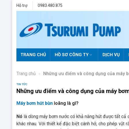
Skip
Hỗ trợ
0983.480.875
to
content
TRANG CHỦ
HỒ SƠ CÔNG TY
DỊCH VỤ
Trang chủ
»
Những ưu điểm và công dụng của máy b
TIN TỨC
Những ưu điểm và công dụng của máy bơm
Máy bơm hút bùn
loãng là gì?
Nó
là dòng máy bơm nước có khả năng hút được tất cả c
khác nhau. Với thiết kế đặc biệt cánh hở, cho phép vật r