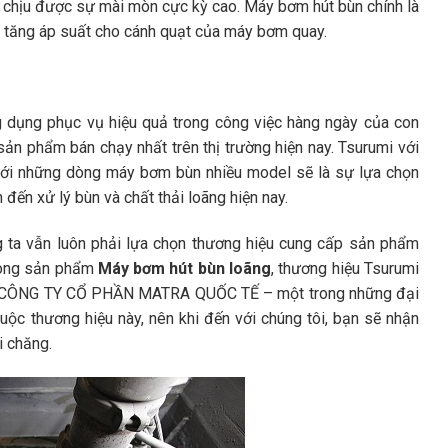
g chịu được sự mài mòn cực kỳ cao. Máy bơm hút bùn chính là
 tăng áp suất cho cánh quạt của máy bơm quay.
dụng phục vụ hiệu quả trong công việc hàng ngày của con
ản phẩm bán chạy nhất trên thị trường hiện nay. Tsurumi với
ới với những dòng máy bơm bùn nhiều model sẽ là sự lựa chọn
 đến xử lý bùn và chất thải loãng hiện nay.
 ta vẫn luôn phải lựa chọn thương hiệu cung cấp sản phẩm
 dòng sản phẩm
Máy bơm hút bùn loãng
, thương hiệu Tsurumi
 bởi CÔNG TY CỔ PHẦN MATRA QUỐC TẾ – một trong những đại
ộc thương hiệu này, nên khi đến với chúng tôi, bạn sẽ nhận
 chăng.