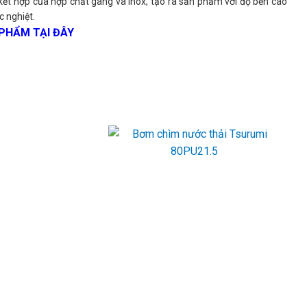
kết hợp của hợp chất gang và inox, tạo ra sản phẩm với độ bền cao
c nghiệt.
PHẨM TẠI ĐÂY