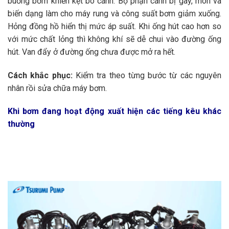
buồng bơm khiến kẹt bó cánh. Bộ phận cánh bị gãy, mòn và
biến dạng làm cho máy rung và công suất bơm giảm xuống.
Hỏng đồng hồ hiển thị mức áp suất. Khi ống hút cao hơn so
với mức chất lỏng thì không khí sẽ dễ chui vào đường ống
hút. Van đẩy ở đường ống chưa được mở ra hết.
Cách khắc phục:
Kiểm tra theo từng bước từ các nguyên
nhân rồi sửa chữa máy bơm.
Khi bơm đang hoạt động xuất hiện các tiếng kêu khác
thường