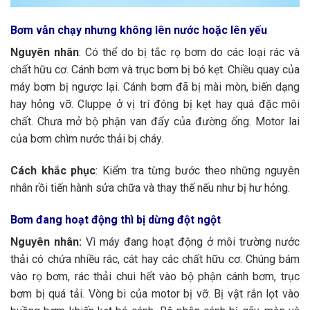
Bơm vẫn chạy nhưng không lên nước hoặc lên yếu
Nguyên nhân
: Có thể do bị tắc rọ bơm do các loại rác và
chất hữu cơ. Cánh bơm và trục bơm bị bó kẹt. Chiều quay của
máy bơm bị ngược lại. Cánh bơm đã bị mài mòn, biến dạng
hay hỏng vỡ. Cluppe ở vị trí đóng bị kẹt hay quá đặc môi
chất. Chưa mở bộ phận van đẩy của đường ống. Motor lai
của bơm chìm nước thải bị cháy.
Cách khắc phục
: Kiểm tra từng bước theo những nguyên
nhân rồi tiến hành sửa chữa và thay thế nếu như bị hư hỏng.
Bơm đang hoạt động thì bị dừng đột ngột
Nguyên nhân:
Vì máy đang hoạt động ở môi trường nước
thải có chứa nhiều rác, cát hay các chất hữu cơ. Chúng bám
vào rọ bơm, rác thải chui hết vào bộ phận cánh bơm, trục
bơm bị quá tải. Vòng bi của motor bị vỡ. Bị vật rắn lọt vào