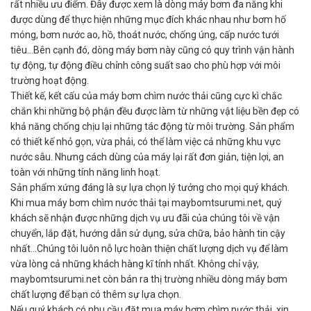
rất nhiều ưu điểm. Đây được xem là dòng máy bơm đa năng khi
được dùng để thực hiện những mục đích khác nhau như bơm hố
móng, bơm nước ao, hồ, thoát nước, chống úng, cấp nước tưới
tiêu…Bên cạnh đó, dòng máy bơm này cũng có quy trình vận hành
tự động, tự động điều chỉnh công suất sao cho phù hợp với môi
trường hoạt động.
Thiết kế, kết cấu của máy bơm chìm nước thải cũng cực kì chắc
chắn khi những bộ phận đều được làm từ những vật liệu bền đẹp có
khả năng chống chịu lại những tác động từ môi trường. Sản phẩm
có thiết kế nhỏ gọn, vừa phải, có thể làm việc cả những khu vực
nước sâu. Nhưng cách dùng của máy lại rất đơn giản, tiện lợi, an
toàn với những tính năng linh hoạt.
Sản phẩm xứng đáng là sự lựa chọn lý tưởng cho mọi quý khách.
Khi mua máy bơm chìm nước thải tại maybomtsurumi.net, quý
khách sẽ nhận được những dịch vụ ưu đãi của chúng tôi về vận
chuyển, lắp đặt, hướng dẫn sử dụng, sửa chữa, bảo hành tin cậy
nhất…Chúng tôi luôn nỗ lực hoàn thiện chất lượng dịch vụ để làm
vừa lòng cả những khách hàng kĩ tính nhất. Không chỉ vậy,
maybomtsurumi.net còn bán ra thị trường nhiều dòng máy bơm
chất lượng để bạn có thêm sự lựa chọn.
Nếu quý khách có nhu cầu đặt mua máy bơm chìm nước thải, xin