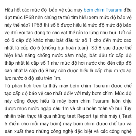
Hầu hết các mức độ bảo vệ của máy
bơm chìm Tsurumi
đều
đạt mức IP68 nên chúng ta thử tìm hiểu xem mức độ bảo vệ
này thế nào? IP68 thì số 6 được hiểu là mức độ mức độ bảo
vệ đối với tác động từ các vật thể rắn lơ lửng như bụi. Tất cả
có 6 cấp độ khác nhau bắt đầu từ số 1 cho đến mức cao
nhất là cấp độ 6 (chống bụi hoàn toàn) Số 8 sau được thể
hiện khả năng chống nước xâm nhập, bắt đầu từ cấp độ
thấp nhất là cấp số 1 như mức độ hơi nước cho đến cấp độ
cao nhất là cấp độ 8 hay còn được hiểu là cấp chịu được áp
lực nước ở độ sâu trên 1m.
Từ phân tích trên ta thấy máy bơm chìm Tsurumi được chế
tạo cấp độ bảo vệ cao nhất đốiv với máy bơm chìm. Mức độ
này cũng được hiểu là máy bơm chìm Tsurumi luôn chịu
được mức nước ngập sâu 1m và chịu hoàn toàn về bui. Tuy
nhiên trên thực tế qua những test Report tại nhà máy ( Test
5 điểm cho mỗi máy bơm) máy bơm chìm được chế tạo và
sản xuất theo những công nghệ đặc biệt và các công nghệ