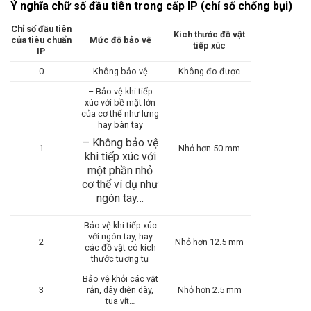
Ý nghĩa chữ số đầu tiên trong cấp IP (chỉ số chống bụi)
Chỉ số đầu tiên
Kích thước đồ vật
của tiêu chuẩn
Mức độ bảo vệ
tiếp xúc
IP
0
Không bảo vệ
Không đo được
– Bảo vệ khi tiếp
xúc với bề mặt lớn
của cơ thể như lưng
hay bàn tay
– Không bảo vệ
1
Nhỏ hơn 50 mm
khi tiếp xúc với
một phần nhỏ
cơ thể ví dụ như
ngón tay…
Bảo vệ khi tiếp xúc
với ngón tay, hay
2
Nhỏ hơn 12.5 mm
các đồ vật có kích
thước tương tự
Bảo vệ khỏi các vật
3
rắn, dây diện dày,
Nhỏ hơn 2.5 mm
tua vít…