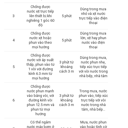
Chống được
Dùng trong mưa
nước xịt trực tiếp
nhỏ và xịt nước
3
lên thiết bị khi
5 phút
trực tiếp vào điện
nghiêng 1 góc 60
thoại
độ
Chống được
Dùng trong mưa
nước xịt hoặc
lớn, xịt hay phun
4
5 phút
phun vào theo
nước vào điện
mọi hướng
thoại
Chống được
Dùng trong mưa,
nước với áp suất
3 phút từ
nước phun nhẹ,
thấp, phun vào từ
5
khoảng
tiếp xúc trực tiếp
1 vòi với đường
cách 3 m
với vòi nước trong
kính 6.3 mm từ
nhà bếp, nhà tắm
mọi hướng
Chống được
nước phun mạnh
Trong mưa, nước
vào bằng vòi, với
3 phút từ
phun vào, tiếp xúc
6
đường kính vòi
khoảng
trực tiếp với vòi
phun 12.5 mm và
cách 3 m
nước trong nhà
phun từ mọi
tắm, nhà bếp…
hướng
Có thể ngâm
Mưa, nước phun
nước máy bơm ở
vào hoặc tình cờ