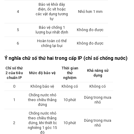
Bảo vệ khỏi dây
điện, ốc vít hoặc
4
Nhỏ hơn 1 mm
các vật dụng tương
tự
Bảo vệ chống 1
5
Không đo được
lượng bụi nhất định
Hoàn toàn có thể
6
Không đo được
chống lại bụi
Ý nghĩa chữ số thứ hai trong cấp IP (chỉ số chống nước)
Chỉ số thứ
Thời gian
Khả năng sử
2 của tiêu
Mức độ bảo vệ
thử
dụng
chuẩn IP
nghiệm
0
Không bảo vệ
Không có
Không có
Chống nước nhỏ
Dùng trong mưa
1
theo chiều thẳng
10 phút
nhỏ
đứng
Chống nước nhỏ
theo chiều thẳng
Dùng trong mưa
2
đứng, khi thiết bị
10 phút
nhỏ
nghiêng 1 góc 15
độ