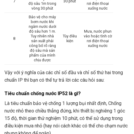
7
30 phút
độ sâu 1m trong
rơi điện thoại
vòng 30 phút
xuống nước
Bảo vệ cho máy
bơm nước khi
ngâm nước dưới
độ sâu hơn 1 m.
Mưa, nước phun
Tuy nhiên nhà
Tùy điều
vào hoặc tình cờ
8
sản xuất phải
kiện
rơi điện thoại
công bố rõ ràng
xuống nước
độ sâu mà sản
phẩm của mình
chịu được
Vậy với ý nghĩa của các chỉ số đầu và chỉ số thứ hai trong
chuẩn IP thì bạn có thể tự trả lời các câu hỏi sau:
Tiêu chuẩn chống nước IP52 là gì?
Là tiêu chuẩn bảo vệ chống 1 lượng bụi nhất định, Chống
nước nhỏ theo chiều thẳng đứng, khi thiết bị nghiêng 1 góc
15 độ, thời gian thử nghiệm 10 phút, có thể sử dụng trong
điều kiện mưa nhỏ (hay nói cách khác có thể cho chạm nước
nhưng không để ngập).