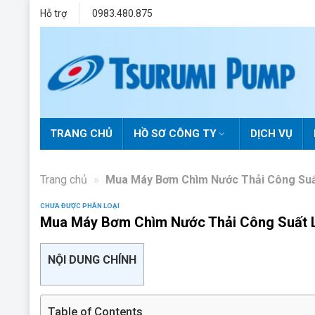
Skip
Hỗ trợ
0983.480.875
to
content
TRANG CHỦ
HỒ SƠ CÔNG TY
DỊCH VỤ
Trang chủ
»
Mua Máy Bơm Chìm Nước Thải Công Suất
CHƯA ĐƯỢC PHÂN LOẠI
Mua Máy Bơm Chìm Nước Thải Công Suất Lớ
NỘI DUNG CHÍNH
Table of Contents