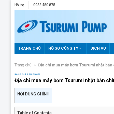
Skip
Hỗ trợ
0983.480.875
to
content
TRANG CHỦ
HỒ SƠ CÔNG TY
DỊCH VỤ
Trang chủ
»
Địa chỉ mua máy bơm Tsurumi nhật bản chín
BẢNG GIÁ SẢN PHẨM
Địa chỉ mua máy bơm Tsurumi nhật bản chính h
NỘI DUNG CHÍNH
Table of Contents