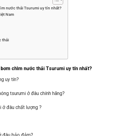
hìm nước thải Tsurumi uy tín nhất?
Việt Nam
c thải
– bơm chìm nước thải Tsurumi uy tín nhất?
ng uy tín?
́ng tsurumi ở đâu chính hãng?
 ở đâu chất lượng ?
i ở đâu bảo đảm?