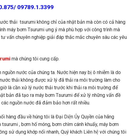
80.875/ 09789.1.3399
 nước thải tsurumi không chỉ của nhật bản mà còn có cả hàng
 mình máy bơm Tsurumi ưng ý mà phù hợp với công trình mà
gũ tư vấn chuyên nghiệp giải đáp thắc mắc chuyên sâu các yêu
urumi
mà chúng tôi cung cấp.
nguồn nước của chúng ta. Nước hiện nay bị ô nhiễm là do
 nước thải không được xử lý đã thải ra môi trường làm cho
ờ là cần xử lý nước thải trước khi thải ra môi trường để
ật bản đã tạo ra máy bơm Tsurumi để xử lý những vấn đề
 các nguồn nước đã đảm bảo hơn rất nhiều.
ng đầu về húng tôi là Đại Diện Ủy Quyền của hãng
m tsurumi , bơm hố móng, bơm chìm cánh khuấy, máy bơm
g sử dụng khớp nối nhanh, Quý khách Liên hệ với chúng tôi