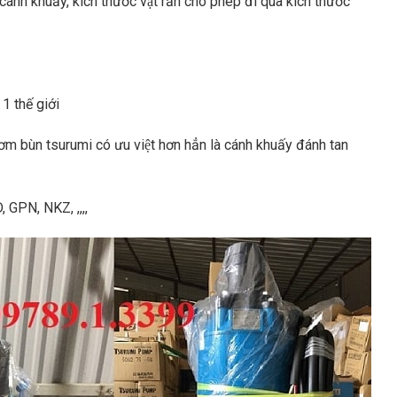
̀ cánh khuấy, kích thước vật rắn cho phép đi qua kích thước
1 thế giới
m bùn tsurumi có ưu việt hơn hẳn là cánh khuấy đánh tan
, GPN, NKZ, ,,,,