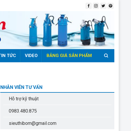
TIN TỨC
VIDEO
BẢNG GIÁ SẢN PHẨM
NHÂN VIÊN TƯ VẤN
Hỗ trợ kỹ thuật
0983.480.875
sieuthibom@gmail.com