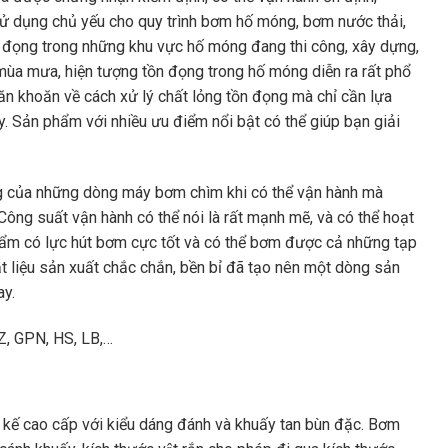
ử dụng chủ yếu cho quy trình bơm hố móng, bơm nước thải,
tồn đọng trong những khu vực hố móng đang thi công, xây dựng,
mùa mưa, hiện tượng tồn đọng trong hố móng diễn ra rất phổ
băn khoăn về cách xử lý chất lỏng tồn đọng mà chỉ cần lựa
 Sản phẩm với nhiều ưu điểm nổi bật có thể giúp bạn giải
 của những dòng máy bơm chìm khi có thể vận hành mà
ng suất vận hành có thể nói là rất mạnh mẽ, và có thể hoạt
hẩm có lực hút bơm cực tốt và có thể bơm được cả những tạp
vật liệu sản xuất chắc chắn, bền bỉ đã tạo nên một dòng sản
y.
KZ, GPN, HS, LB,…
kế cao cấp với kiểu dáng đánh và khuấy tan bùn đặc. Bơm