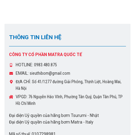
THÔNG TIN LIÊN HỆ
CÔNG TY CỔ PHẦN MATRA QUỐC TẾ
HOTLINE:
0983.480.875
EMAIL:
sieuthibom@gmail.com
ĐỊA CHỈ:
Số 41/1277 đường Giải Phóng, Thịnh Liệt, Hoàng Mai,
Hà Nội
VPGD:
76 Nguyễn Háo Vĩnh, Phường Tân Quý, Quận Tân Phú, TP
Hồ Chí Minh
Đại diện Uỷ quyền của hãng bơm Tsurumi - Nhật
Đại diện Uỷ quyền của hãng bơm Matra - Italy
Mã số thuế: 0107298981