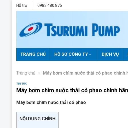
Skip
Hỗ trợ
0983.480.875
to
content
TRANG CHỦ
HỒ SƠ CÔNG TY
DỊCH VỤ
Trang chủ
»
Máy bơm chìm nước thải có phao chính h
TIN TỨC
Máy bơm chìm nước thải có phao chính hãng
Máy bơm chìm nước thải có phao
NỘI DUNG CHÍNH