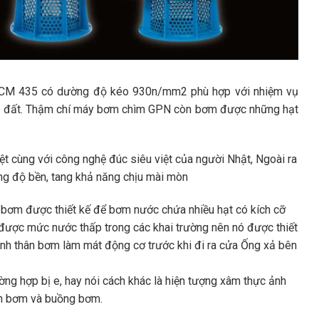
SCM 435 có dường độ kéo 930n/mm2 phù hợp với nhiệm vụ
n đất. Thậm chí máy bơm chìm GPN còn bơm được những hạt
 cùng với công nghệ đúc siêu việt của người Nhật, Ngoài ra
ng độ bền, tang khả năng chịu mài mòn
Vì bơm được thiết kế để bơm nước chứa nhiều hạt có kích cỡ
được mức nước thấp trong các khai trường nên nó được thiết
nh thân bơm làm mát động cơ trước khi đi ra cửa Ống xả bên
ờng hợp bị e, hay nói cách khác là hiện tượng xâm thực ảnh
nh bơm và buồng bơm.