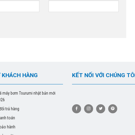
 KHÁCH HÀNG
KẾT NỐI VỚI CHÚNG TÔ
á máy bơm Tsurumi nhật bản mới
026
đổi trả hàng
hanh toán
 bảo hành