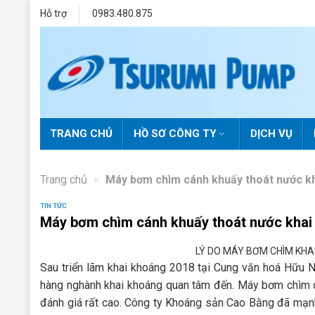
Skip
Hỗ trợ
0983.480.875
to
content
TRANG CHỦ
HỒ SƠ CÔNG TY
DỊCH VỤ
Trang chủ
»
Máy bơm chìm cánh khuấy thoát nước k
TIN TỨC
Máy bơm chìm cánh khuấy thoát nước khai
LÝ DO MÁY BƠM CHÌM KHA
Sau triển lãm khai khoáng 2018 tại Cung văn hoá Hữu
hàng nghành khai khoáng quan tâm đến. Máy bơm chìm 
đánh giá rất cao. Công ty Khoáng sản Cao Bằng đã mạ