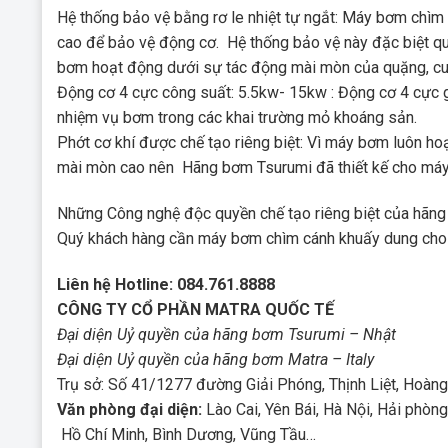
Hệ thống bảo vệ bằng rơ le nhiệt tự ngắt: Máy bơm chìm đ
cao để bảo vệ động cơ. Hệ thống bảo vệ này đặc biệt qu
bơm hoạt động dưới sự tác động mài mòn của quặng, cu
Động cơ 4 cực công suất: 5.5kw- 15kw : Động cơ 4 cự
nhiệm vụ bơm trong các khai trường mỏ khoáng sản.
Phớt cơ khí được chế tạo riêng biệt: Vì máy bơm luôn h
mài mòn cao nên Hãng bơm Tsurumi đã thiết kế cho máy
Những Công nghệ độc quyền chế tạo riêng biệt của hãn
Quý khách hàng cần máy bơm chìm cánh khuấy dung cho kh
Liên hệ Hotline: 084.761.8888
CÔNG TY CỔ PHẦN MATRA QUỐC TẾ
Đại diện Uỷ quyền của hãng bơm Tsurumi – Nhật
Đại diện Uỷ quyền của hãng bơm Matra – Italy
Trụ sở: Số 41/1277 đường Giải Phóng, Thịnh Liệt, Hoàng
Văn phòng đại diện:
Lào Cai, Yên Bái, Hà Nội, Hải phòn
Hồ Chí Minh, Bình Dương, Vũng Tầu…