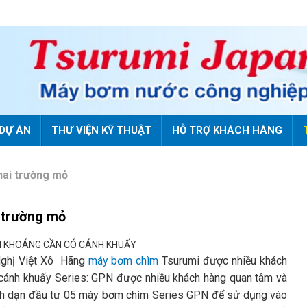
DỰ ÁN
THƯ VIỆN KỸ THUẬT
HỖ TRỢ KHÁCH HÀNG
hai trường mỏ
 trường mỏ
I KHOÁNG CẦN CÓ CÁNH KHUẤY
 Nghị Việt Xô Hãng
máy bơm chìm
Tsurumi được nhiều khách
cánh khuấy Series: GPN được nhiều khách hàng quan tâm và
nh dạn đầu tư 05 máy bơm chìm Series GPN để sử dụng vào