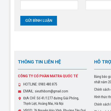
THÔNG TIN LIÊN HỆ
HỖ TRỢ
CÔNG TY CỔ PHẦN MATRA QUỐC TẾ
Bảng báo gi
nhất năm 2
HOTLINE:
0983.480.875
Chính sách 
EMAIL:
sieuthibom@gmail.com
Hình thức t
ĐỊA CHỈ:
Số 41/1277 đường Giải Phóng,
Thịnh Liệt, Hoàng Mai, Hà Nội
Chính sách
VPGD:
76 Nguyễn Háo Vĩnh, Phường Tân Quý,