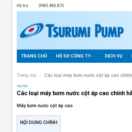
Skip
Hỗ trợ
0983.480.875
to
content
TRANG CHỦ
HỒ SƠ CÔNG TY
DỊCH VỤ
Trang chủ
»
Các loại máy bơm nước cột áp cao chính 
TIN TỨC
Các loại máy bơm nước cột áp cao chính hã
Máy bơm nước cột áp cao
NỘI DUNG CHÍNH