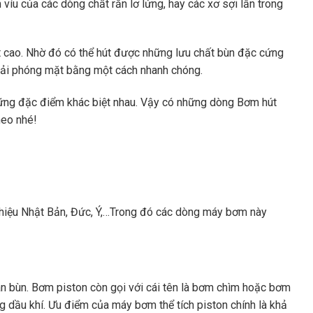
víu của các dòng chất rắn lơ lửng, hay các xơ sợi lẫn trong
 cao. Nhờ đó có thể hút được những lưu chất bùn đặc cứng
giải phóng mặt bằng một cách nhanh chóng.
ững đặc điểm khác biệt nhau. Vậy có những dòng Bơm hút
heo nhé!
hiệu Nhật Bản, Đức, Ý,…Trong đó các dòng máy bơm này
n bùn. Bơm piston còn gọi với cái tên là bơm chìm hoặc bơm
ng dầu khí. Ưu điểm của máy bơm thể tích piston chính là khả