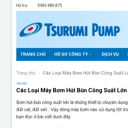
Skip
Hỗ trợ
0983.480.875
to
content
TRANG CHỦ
HỒ SƠ CÔNG TY
DỊCH VỤ
Trang chủ
»
Các Loại Máy Bơm Hút Bùn Công Suất L
TIN TỨC
Các Loại Máy Bơm Hút Bùn Công Suất Lớn
Bơm hút bùn công suất lớn là những thiết bị chuyên dụn
đất cát, đất sét… Vậy dòng máy bơm nào sử dụng tốt tro
bạn đọc ở bài viết dưới đây.