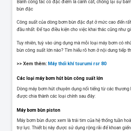
Bánh công tác có đặc điểm là cánh cắt, chống lại sự bám 
bùn đặc
Công suất của dòng bơm bùn đặc đạt ở mức cao đến rất
đầu nhất. Để tạo điều kiện cho việc khai thác cũng như 
Tuy nhiên, tuỳ vào ứng dụng mà mỗi loại máy bơm có nh
bùn công suất lớn nào? Tìm hiểu rõ hơn ở nội dung tiếp t
>> Xem thêm:
Máy thổi khí tsurumi rsr 80
Các loại máy bơm hút bùn công suất lớn
Dòng máy bơm hút chuyên dụng nổi tiếng từ các thương 
được chia thành các loại chính sau đây:
Máy bơm bùn piston
Máy bơm bùn được xem là trái tim của hệ thống tuần hoà
trợ lực. Thiết bị này được sử dụng rộng rãi để khoan giế