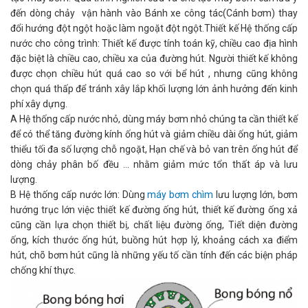
đến dòng chảy vận hành vào Bánh xe công tác(Cánh bơm) thay
đổi hướng đột ngột hoặc làm ngoặt đột ngột.Thiết kế Hệ thống cấp
nước cho công trình: Thiết kế được tính toán kỹ, chiều cao địa hình
đặc biệt là chiều cao, chiều xa của đường hút. Người thiết kế không
được chọn chiều hút quá cao so với bể hút , nhưng cũng không
chọn quá thấp để tránh xây lắp khối lượng lớn ảnh hưởng đến kinh
phí xây dựng.
A Hệ thống cấp nước nhỏ, dùng máy bơm nhỏ chúng ta cần thiết kế
để có thể tăng đường kính ống hút và giảm chiều dài ống hút, giảm
thiểu tối đa số lượng chỗ ngoặt, Hạn chế và bỏ van trên ống hút để
dòng chảy phân bố đều … nhằm giảm mức tổn thất áp và lưu
lượng.
B Hệ thống cấp nước lớn: Dùng
máy bơm chìm
lưu lượng lớn, bơm
hướng trục lớn việc thiết kế đường ống hút, thiết kế đường ống xả
cũng cần lựa chọn thiết bị, chất liệu đường ống, Tiết diện đường
ống, kích thước ống hút, buồng hút hợp lý, khoảng cách xa điểm
hút, chõ bơm hút cũng là những yếu tố cần tính đến các biện pháp
chống khí thực.