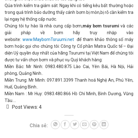
Qúa trình kiểm tra giám sát: Ngay khi có tiếng kêu bất thường hoặc
trong quá trình bảo dưỡng thấy cánh bơm bị mòn,bị rỗ cần kiểm tra
lại ngay hệ thống cấp nước.
Chúng tôi tự hào là nhà cung cấp bơm,
máy bơm tsurumi
và các
giải pháp về bơm hãy truy nhập vào
website:
www.MaybomTsruumi.net
để tham khảo thông số máy
bơm hoặc gọi cho chúng tôi: Công ty Cổ phần Matra Quốc tế – Đại
diện Uỷ quyền duy nhất của hãng Tsurumi tạị Việt Nam để chúng tôi
được tư vấn chọn bơm và phục vụ Quý khách hàng:
Miền Bắc: Mr Ninh: 0983.480.875 Lào Cai, Yên Bái, Hà Nội, Hải
phòng, Quảng Ninh..
Miền Trung: Mr Minh: 097.891.3399 Thanh hoá Nghệ An, Phú Yên,
Huế, Quảng Bình..
Miền Nam : Mr Huy: 0983.480.866 Hồ Chí Minh, Bình Dương, Vũng
Tầu….
Post Views:
4
Chia sẻ: