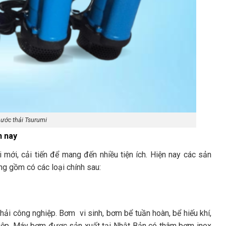
ước thải Tsurumi
n nay
mới, cải tiến để mang đến nhiều tiện ích. Hiện nay các sản
 gồm có các loại chính sau:
i công nghiệp. Bơm vi sinh, bơm bể tuần hoàn, bể hiếu khí,
hiệp. Máy bơm được sản xuất tại Nhật Bản có thâm bơm inox