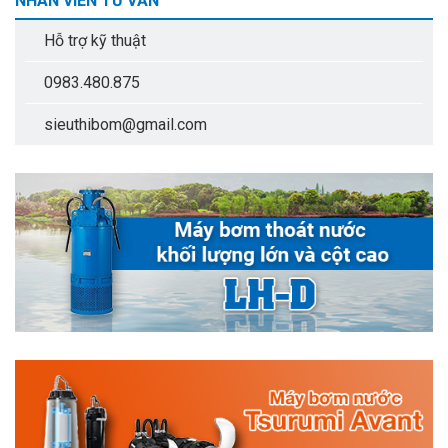
NHÂN VIÊN TƯ VẤN
Hỗ trợ kỹ thuật
0983.480.875
sieuthibom@gmail.com