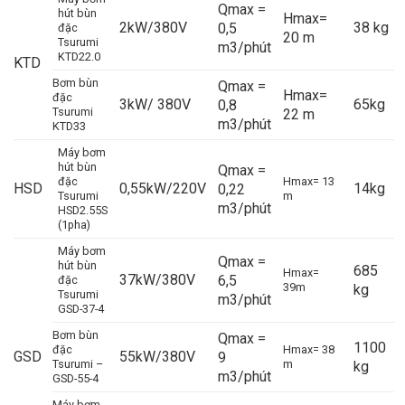
Qmax =
hút bùn
Hmax=
2kW/380V
38 kg
0,5
đặc
20 m
Tsurumi
m3/phút
KTD22.0
KTD
Bơm bùn
Qmax =
Hmax=
đặc
3kW/ 380V
65kg
0,8
Tsurumi
22 m
m3/phút
KTD33
Máy bơm
hút bùn
Qmax =
đặc
Hmax= 13
HSD
0,55kW/220V
14kg
0,22
Tsurumi
m
m3/phút
HSD2.55S
(1pha)
Máy bơm
Qmax =
hút bùn
685
Hmax=
37kW/380V
6,5
đặc
39m
kg
Tsurumi
m3/phút
GSD-37-4
Bơm bùn
Qmax =
1100
đặc
Hmax= 38
GSD
55kW/380V
9
Tsurumi –
m
kg
m3/phút
GSD-55-4
Máy bơm