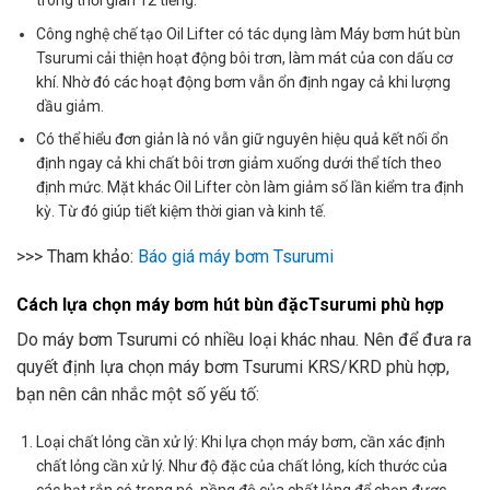
trong thời gian 12 tiếng.
Công nghệ chế tạo Oil Lifter có tác dụng làm Máy bơm hút bùn
Tsurumi cải thiện hoạt động bôi trơn, làm mát của con dấu cơ
khí. Nhờ đó các hoạt động bơm vẫn ổn định ngay cả khi lượng
dầu giảm.
Có thể hiểu đơn giản là nó vẫn giữ nguyên hiệu quả kết nối ổn
định ngay cả khi chất bôi trơn giảm xuống dưới thể tích theo
định mức. Mặt khác Oil Lifter còn làm giảm số lần kiểm tra định
kỳ. Từ đó giúp tiết kiệm thời gian và kinh tế.
>>> Tham khảo:
Báo giá máy bơm Tsurumi
Cách lựa chọn máy bơm hút bùn đặcTsurumi phù hợp
Do máy bơm Tsurumi có nhiều loại khác nhau. Nên để đưa ra
quyết định lựa chọn máy bơm Tsurumi KRS/KRD phù hợp,
bạn nên cân nhắc một số yếu tố:
Loại chất lỏng cần xử lý: Khi lựa chọn máy bơm, cần xác định
chất lỏng cần xử lý. Như độ đặc của chất lỏng, kích thước của