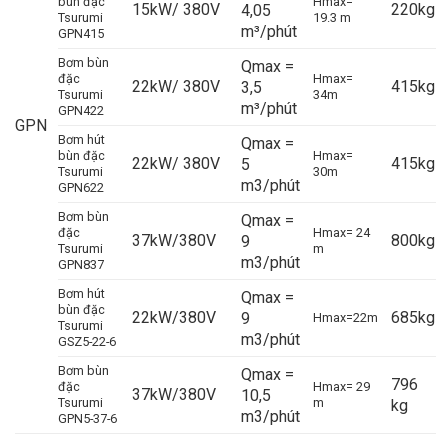
bùn đặc
Hmax=
15kW/ 380V
220kg
4,05
Tsurumi
19.3 m
m³/phút
GPN415
Bơm bùn
Qmax =
đặc
Hmax=
22kW/ 380V
415kg
3,5
Tsurumi
34m
m³/phút
GPN422
GPN
Bơm hút
Qmax =
bùn đặc
Hmax=
22kW/ 380V
415kg
5
Tsurumi
30m
m3/phút
GPN622
Bơm bùn
Qmax =
đặc
Hmax= 24
37kW/380V
800kg
9
Tsurumi
m
m3/phút
GPN837
Bơm hút
Qmax =
bùn đặc
22kW/380V
685kg
9
Hmax=22m
Tsurumi
m3/phút
GSZ5-22-6
Bơm bùn
Qmax =
796
đặc
Hmax= 29
37kW/380V
10,5
Tsurumi
m
kg
m3/phút
GPN5-37-6