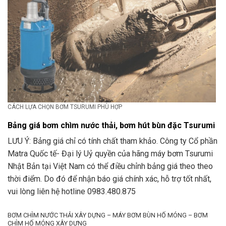
CÁCH LỰA CHỌN BƠM TSURUMI PHÙ HỢP
Bảng giá bơm chìm nước thải, bơm hút bùn đặc Tsurumi
LƯU Ý: Bảng giá chỉ có tính chất tham khảo. Công ty Cổ phần
Matra Quốc tế- Đại lý Uỷ quyền của hãng máy bơm Tsurumi
Nhật Bản tại Việt Nam có thể điều chỉnh bảng giá theo theo
thời điểm. Do đó để nhận báo giá chính xác, hỗ trợ tốt nhất,
vui lòng liên hệ hotline 0983.480.875
BƠM CHÌM NƯỚC THẢI XÂY DỰNG – MÁY BƠM BÙN HỐ MÓNG – BƠM
CHÌM HỐ MÓNG XÂY DỰNG