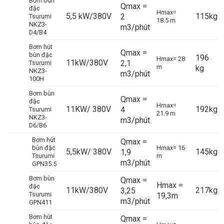
Bơm bùn
Qmax =
đặc
Hmax=
5,5 kW/380V
115kg
2
Tsurumi
18.5 m
NKZ3-
m3/phút
D4/B4
Bơm hút
Qmax =
bùn đặc
196
Hmax= 28
11kW/380V
2,1
Tsurumi
m
kg
NKZ3-
m3/phút
100H
Bơm bùn
Qmax =
đặc
Hmax=
11KW/ 380V
192kg
4
Tsurumi
21.9 m
NKZ3-
m3/phút
D6/B6
Bơm hút
Qmax =
bùn đặc
Hmax= 16
5,5kW/ 380V
145kg
1,9
Tsurumi
m
m3/phút
GPN35.5
Bơm bùn
Qmax =
Hmax =
đặc
11kW/380V
217kg
3,25
Tsurumi
19,3m
m3/phút
GPN411
Bơm hút
Qmax =