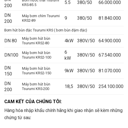
Bơm nước thải Tsurumi
5.5
380/50
66.000.000
KRS-85.5
200
DN
Máy bơm chìm Tsurumi
9
380/50
81.840.000
KRS2-89
200
Bơm hút bùn đặc Tsurumi KRS ( bơm bùn đậm đặc)
Máy bơm hút bùn
DN 80
4kW
380V/50
64.900.000
Tsurumi KRS2-80
6
Máy bơm hút bùn
DN100
380V/50
67.540.000
Tsurumi KRS2-100
kW
DN
Máy bơm hút bùn
9kW
380V/50
81.070.000
Tsurumi KRS2-150
150
DN
Máy bơm hút bùn
18,5
380V/50
254.100.000
Tsurumi KRS-200
200
CAM KẾT CỦA CHÚNG TÔI:
Hàng hóa nhập khẩu chính hãng khi giao nhận sẽ kèm những
chứng từ sau: