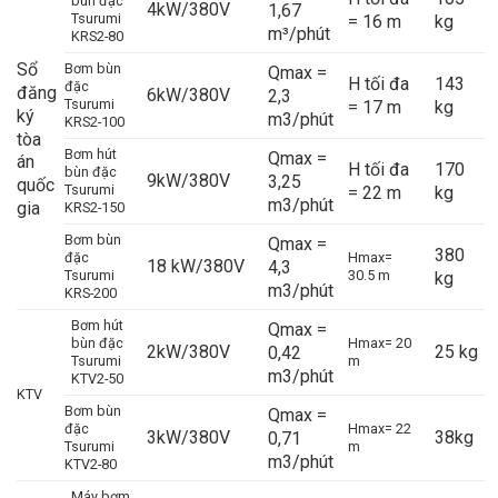
bùn đặc
4kW/380V
1,67
Tsurumi
= 16 m
kg
m³/phút
KRS2-80
Sổ
Bơm bùn
Qmax =
H tối đa
143
đặc
đăng
6kW/380V
2,3
Tsurumi
= 17 m
kg
ký
m3/phút
KRS2-100
tòa
Bơm hút
Qmax =
án
H tối đa
170
bùn đặc
9kW/380V
3,25
quốc
Tsurumi
= 22 m
kg
m3/phút
gia
KRS2-150
Bơm bùn
Qmax =
380
đặc
Hmax=
18 kW/380V
4,3
Tsurumi
30.5 m
kg
m3/phút
KRS-200
Bơm hút
Qmax =
bùn đặc
Hmax= 20
2kW/380V
25 kg
0,42
Tsurumi
m
m3/phút
KTV2-50
KTV
Bơm bùn
Qmax =
đặc
Hmax= 22
3kW/380V
38kg
0,71
Tsurumi
m
m3/phút
KTV2-80
Máy bơm