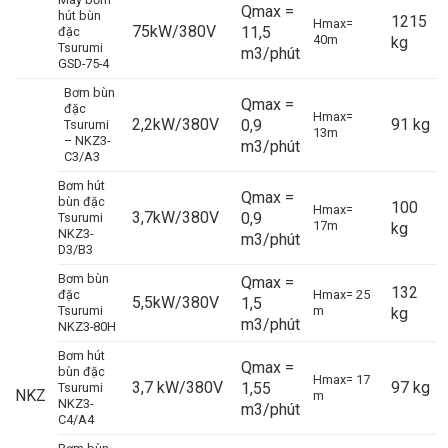
Qmax =
hút bùn
1215
Hmax=
75kW/380V
11,5
đặc
40m
kg
Tsurumi
m3/phút
GSD-75-4
Bơm bùn
Qmax =
đặc
Hmax=
2,2kW/380V
91 kg
0,9
Tsurumi
13m
– NKZ3-
m3/phút
C3/A3
Bơm hút
Qmax =
bùn đặc
100
Hmax=
3,7kW/380V
0,9
Tsurumi
17m
kg
NKZ3-
m3/phút
D3/B3
Bơm bùn
Qmax =
132
đặc
Hmax= 25
5,5kW/380V
1,5
Tsurumi
m
kg
m3/phút
NKZ3-80H
Bơm hút
Qmax =
bùn đặc
Hmax= 17
3,7 kW/380V
97 kg
1,55
Tsurumi
NKZ
m
NKZ3-
m3/phút
C4/A4