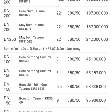
KRS819
200
DN
Bơm chìm Tsurumi
22
380/50
187.000.000
KRS822
200
DN
Máy bơm Tsurumi
22
380/50
187.000.000
KRS822L
200
Máy bơm Tsurumi
DN250
22
380/50
242.000.000
KRS1022
Bơm chìm nước thải Tsurumi KRS tiết kiệm năng lượng
DN
Bơm hố móng Tsurumi
3
380/50
45.100.000
KRS-43
100
DN
Bơm hố móng Tsurumi
3
380/50
55.187.000
KRS-63
150
DN
Bơm chìm hố móng
5.5
380/50
68.838.000
Tsurumi KRS-65.5
150
DN
Bơm tõm Tsurumi KRS2-
9
380/50
95.909.000
69
150
DN